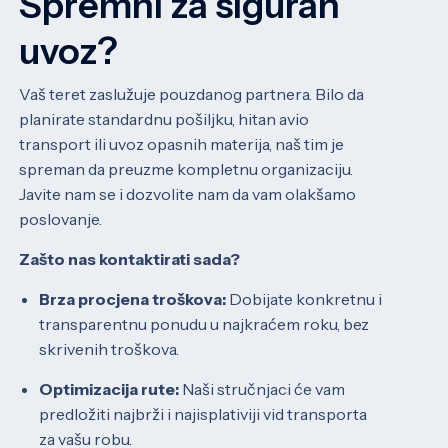
Spremni za siguran
uvoz?
Vaš teret zaslužuje pouzdanog partnera. Bilo da
planirate standardnu pošiljku, hitan avio
transport ili uvoz opasnih materija, naš tim je
spreman da preuzme kompletnu organizaciju.
Javite nam se i dozvolite nam da vam olakšamo
poslovanje.
Zašto nas kontaktirati sada?
Brza procjena troškova:
Dobijate konkretnu i
transparentnu ponudu u najkraćem roku, bez
skrivenih troškova.
Optimizacija rute:
Naši stručnjaci će vam
predložiti najbrži i najisplativiji vid transporta
za vašu robu.